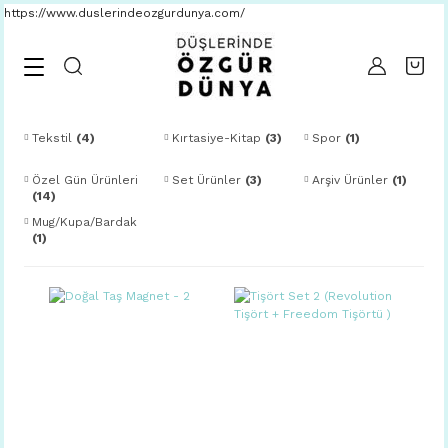
https://www.duslerindeozgurdunya.com/
Geri Dön
Özel Gün Ürünleri
Davetiye
Tekstil
(4)
Kırtasiye-Kitap
(3)
Spor
(1)
Nikah Magnetleri
Özel Gün Ürünleri
Set Ürünler
(3)
Arşiv Ürünler
(1)
(14)
Yenidoğan Magnetler
Mug/Kupa/Bardak
(1)