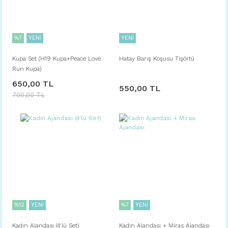
%7
YENİ
YENİ
Kupa Set (H19 Kupa+Peace Love
Hatay Barış Koşusu Tişörtü
Run Kupa)
650,00 TL
550,00 TL
700,00 TL
%12
YENİ
%7
YENİ
Kadın Ajandası (4'lü Set)
Kadın Ajandası + Miras Ajandası