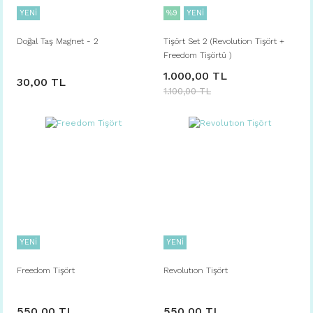
YENİ
%9
YENİ
Doğal Taş Magnet - 2
Tişört Set 2 (Revolution Tişört +
Freedom Tişörtü )
1.000,00 TL
30,00 TL
1.100,00 TL
YENİ
YENİ
Freedom Tişört
Revolutıon Tişört
550,00 TL
550,00 TL